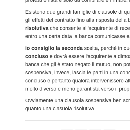
professionista e solo da compilare e firmare, i
Esistono due grandi famiglie di clausole di qu
gli effetti del contratto fino alla risposta del
risolutiva
che consente all'acquirente di reced
entro una certa data la banca comunicasse e
Io consiglio la seconda
scelta, perchè in q
concluso
e dovrà essere l'acquirente a dimo
banca che gli è stato negato il mutuo, non po
sospensiva, invece, lascia le parti in una con
concluso e pertanto qualora intervenissero altr
molto diverso e meno garantista verso il propr
Ovviamente una clausola sospensiva ben scrit
quanto una clasuola risolutiva