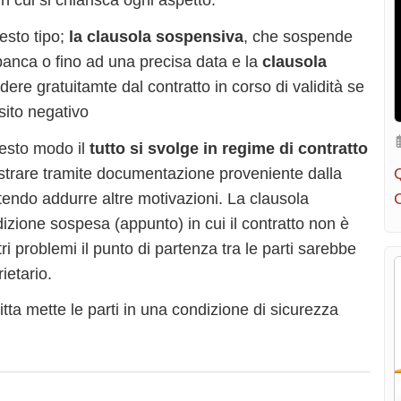
n cui si chiarisca ogni aspetto.
esto tipo;
la clausola sospensiva
, che sospende
la banca o fino ad una precisa data e la
clausola
ere gratuitamte dal contratto in corso di validità se
sito negativo
uesto modo il
tutto si svolge in regime di contratto
strare tramite documentazione proveniente dalla
tendo addurre altre motivazioni. La clausola
dizione sospesa (appunto) in cui il contratto non è
i problemi il punto di partenza tra le parti sarebbe
ietario.
ta mette le parti in una condizione di sicurezza