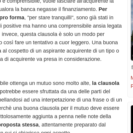
e comprensibile, vuole lasciare all'acquirente la
 qualora la banca negasse il finanziamento.
Per
pro forma
, "per stare tranquilli", sono già stati in
li positive ma hanno una comprensibile ansia legata
ltri, invece, questa clausola è solo un modo per
do così fare un tentativo a cuor leggero. Una buona
 al cospetto di un aspirante acquirente di un tipo o
ogia di acquirente va presa in considerazione.
dabile ottenga un mutuo sono molto alte,
la clausola
potrebbe essere sfruttata da una delle parti del
ppellandosi ad una interpetazione di una frase o di un
erchè una buona clausola per il mutuo deve essere
ttolosamente aggiunta a penna nelle note della
 proposta stessa
, attentamente preparato dal