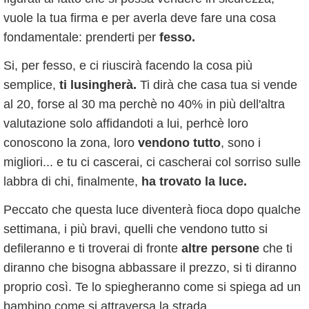
vuole la tua firma e per averla deve fare una cosa
fondamentale: prenderti per
fesso.
Si, per fesso, e ci riuscirà facendo la cosa più
semplice,
ti lusingherà.
Ti dirà che casa tua si vende
al 20, forse al 30 ma perchè no 40% in più dell'altra
valutazione solo affidandoti a lui, perhcè loro
conoscono la zona, loro
vendono tutto
, sono i
migliori... e tu ci cascerai, ci cascherai col sorriso sulle
labbra di chi, finalmente,
ha trovato la luce.
Peccato che questa luce diventerà fioca dopo qualche
settimana, i più bravi, quelli che vendono tutto si
defileranno e ti troverai di fronte
altre persone
che ti
diranno che bisogna abbassare il prezzo, si ti diranno
proprio così. Te lo spiegheranno come si spiega ad un
bambino come si attraversa la strada.