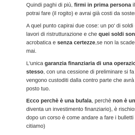
Quindi paghi di più,
firmi in prima persona
i
potrai fare (il rogito) e avrai già costi da soste
A quel punto capirai due cose: un po' di soldi
lavori di ristrutturazione e che
quei soldi son
acrobatica e
senza certezze
,
se non la scaden
mai.
L'unica
garanzia finanziaria di una operazi
stesso
, con una cessione di preliminare si 
vengono custoditi dalla contro parte che avrà s
posto tuo.
Ecco perchè è una bufala
, perchè
non è un
diventa un investimento finanziario), è rischi
dopo un corso è come andare a fare i bulletti 
citiamo)