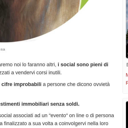
ssa
aremo noi lo faranno altri,
i social sono pieni di
izzati a vendervi corsi inutili.
 cifre improbabili
a persone che dicono ovvietà
stimenti immobiliari senza soldi.
ocial associati ad un "evento" on line o di persona
inalizzato a sua volta a coinvolgervi nella loro